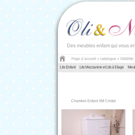
Des meubles enfant qui vous e
Page d`accueil
»
catalogue
»
Oli&Niki
Lits Enfant
Lits Mezzanine et Lits à Etage
Meub
Chambre Enfant XM Cristal