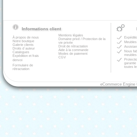
Informations client
Mentions légales
À propos de nous
Expéditi
Domaine privé / Protection de la
Notre boutique
Meubles 
vie privée
Galerie clients
Droit de rétractation
Assistan
Droits d´auteur
Aide à la commande
Nous fa
Catalogues
Modes de paiement
meubles 
Expédition et frais
CGV
Protectio
denvoi
garantie
Formulaire de
toutes le
rétractation
eCommerce Engine