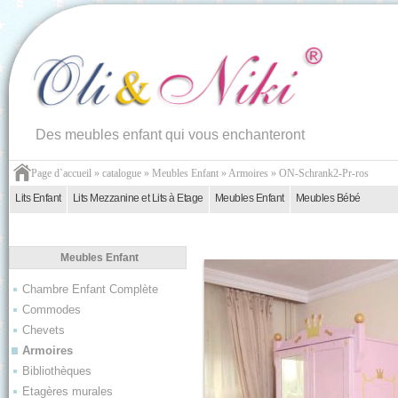
Des meubles enfant qui vous enchanteront
Page d`accueil
»
catalogue
»
Meubles Enfant
»
Armoires
»
ON-Schrank2-Pr-ros
Lits Enfant
Lits Mezzanine et Lits à Etage
Meubles Enfant
Meubles Bébé
Meubles Enfant
Chambre Enfant Complète
Commodes
Chevets
Armoires
Bibliothèques
Etagères murales