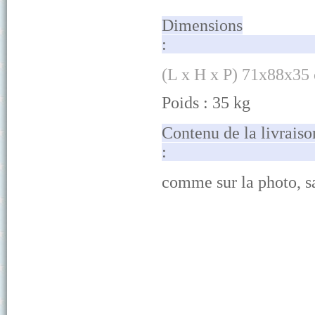
Dimensions
(
L
x H x P) 71x88x35
Poids : 35
k
g
Contenu de la livraiso
comme sur la photo, s