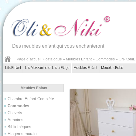
Des meubles enfant qui vous enchanteront
Page d`accueil
»
catalogue
»
Meubles Enfant
»
Commodes
»
ON-KomE
Lits Enfant
Lits Mezzanine et Lits à Etage
Meubles Enfant
Meubles Bébé
Meubles Enfant
Chambre Enfant Complète
Commodes
Chevets
Armoires
Bibliothèques
Etagères murales