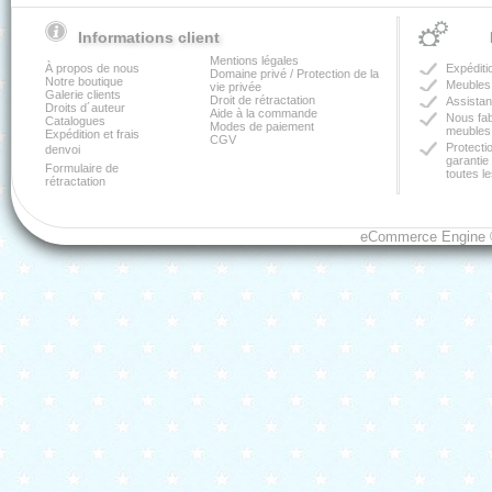
Informations client
Mentions légales
À propos de nous
Expéditi
Domaine privé / Protection de la
Notre boutique
Meubles 
vie privée
Galerie clients
Droit de rétractation
Assistan
Droits d´auteur
Aide à la commande
Nous fa
Catalogues
Modes de paiement
meubles 
Expédition et frais
CGV
Protectio
denvoi
garantie
Formulaire de
toutes le
rétractation
eCommerce Engine