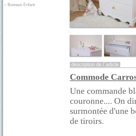
Bureaux Enfant
description de l´article
Commode Carross
Une commande blan
cour
onne.... On di
surmontée d'une b
de tiroirs
.